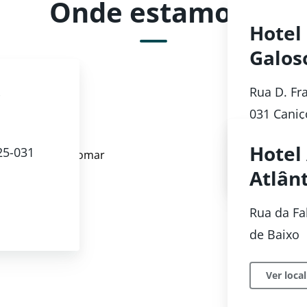
Onde estamos?
Hotel
Galos
o
Rua D. Fr
031 Caniç
Hotel
25-031
Ver local
Atlân
Rua da Fa
de Baixo
Ver local