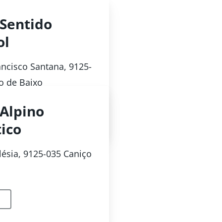
 Sentido
ol
ancisco Santana, 9125-
o de Baixo
 Alpino
tico
lésia, 9125-035 Caniço