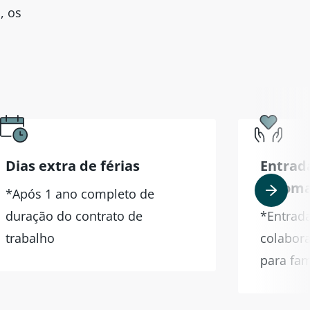
, os
Dias extra de férias
Entrada
Galom
*Após 1 ano completo de
duração do contrato de
*Entrada
trabalho
colabora
para fam